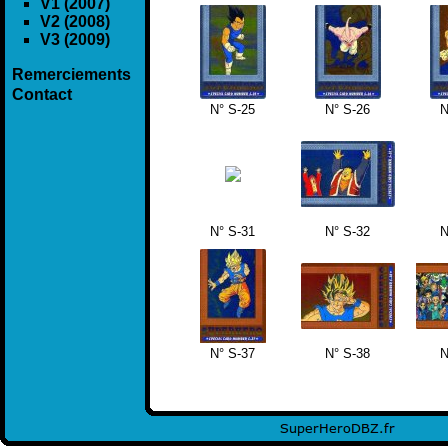
V1 (2007)
V2 (2008)
V3 (2009)
Remerciements
Contact
N° S-25
N° S-26
N
N° S-31
N° S-32
N
N° S-37
N° S-38
N