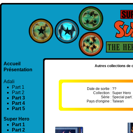
Accueil
Autres collections de c
Présentation
Adali
Part 1
Date de sortie :
??
Part 2
Collection :
Super Hero
Série :
Special part 
Part 3
Pays d'origine :
Taiwan
Part 4
Part 5
Super Hero
Part 1
Part 2