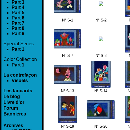
Part 3
Part 4
Part 5
Part 6
N° S-1
N° S-2
Part 7
Part 8
Part 9
Special Series
Part 1
N° S-7
N° S-8
Color Collection
Part 1
La contrefaçon
Visuels
Les fancards
N° S-13
N° S-14
N
Le blog
Livre d'or
Forum
Bannières
Archives
N° S-19
N° S-20
N