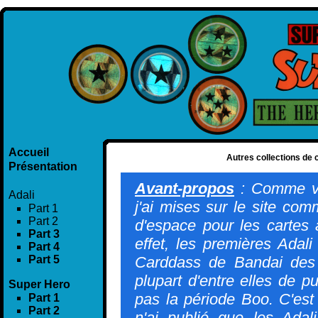
Accueil
Autres collections de c
Présentation
Avant-propos
: Comme vo
Adali
j'ai mises sur le site com
Part 1
Part 2
d'espace pour les cartes
Part 3
effet, les premières Adal
Part 4
Part 5
Carddass de Bandai des 
plupart d'entre elles de p
Super Hero
pas la période Boo. C'est
Part 1
Part 2
n'ai publié que les Adal