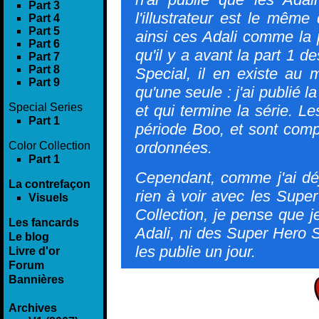
Part 3
l'illustrateur est le mêm
Part 4
Part 5
ainsi ces Adali comme la 
Part 6
qu'il y a avant la part 1 
Part 7
Part 8
Special, il en existe au m
Part 9
qu'une seule : j'ai publié la
Special Series
et qui termine la série. Le
Part 1
période Boo, et sont comp
ordonnées.
Color Collection
Part 1
Cependant, comme j'ai déjà
La contrefaçon
rien à voir avec les Super
Visuels
Collection, je pense que 
Les fancards
Adali, ni des Super Hero S
Le blog
les publie un jour.
Livre d'or
Forum
Bannières
Archives