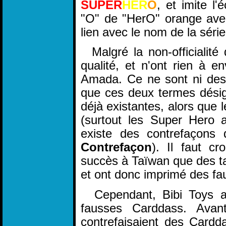
SUPER
HER
O
, et imite l'
"O" de "HerO" orange avec
lien avec le nom de la série
Malgré la non-officialité 
qualité, et n'ont rien à e
Amada. Ce ne sont ni des 
que ces deux termes désign
déjà existantes, alors que l
(surtout les Super Hero a
existe des contrefaçons 
Contrefaçon
). Il faut cr
succès à Taïwan que des ta
et ont donc imprimé des fau
Cependant, Bibi Toys a
fausses Carddass. Avant 
contrefaisaient des Cardd