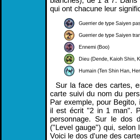
blanches), de 1 à 7. Dans la
qui ont chacune leur signific
Guerrier de type Saiyen pa
Guerrier de type Saiyen tr
Ennemi (Boo)
Dieu (Dende, Kaioh Shin, Ki
Humain (Ten Shin Han, Her
Sur la face des cartes, en
carte suivi du nom du per
Par exemple, pour Begito, 
il est écrit "2 in 1 man". P
personnage. Sur le dos d
("Level gauge") qui, selon
Voici le dos d'une des carte