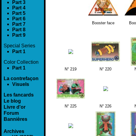
Part 3
Part 4
Part 5
Part 6
Booster face
Boo
Part 7
Part 8
Part 9
Special Series
Part 1
Color Collection
Part 1
N° 219
N° 220
La contrefaçon
Visuels
Les fancards
Le blog
N° 225
N° 226
Livre d'or
Forum
Bannières
Archives