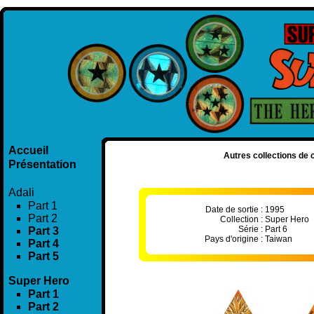
Accueil
Autres collections de c
Présentation
Adali
Part 1
Date de sortie :
1995
Part 2
Collection :
Super Hero
Série :
Part 6
Part 3
Pays d'origine :
Taiwan
Part 4
Part 5
Super Hero
Part 1
Part 2