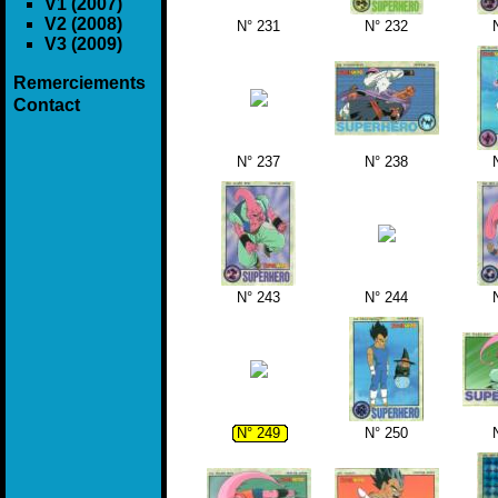
V1 (2007)
V2 (2008)
N° 231
N° 232
V3 (2009)
Remerciements
Contact
N° 237
N° 238
N° 243
N° 244
N° 249
N° 250