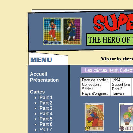
Accueil
Présentation
Date de sortie :
1994
Collection :
SuperHero
Série :
Part 2
Cartes
Pays d'origine :
Taiwan
Part 1
Part 2
Part 3
Part 4
Part 5
Part 6
Part 7