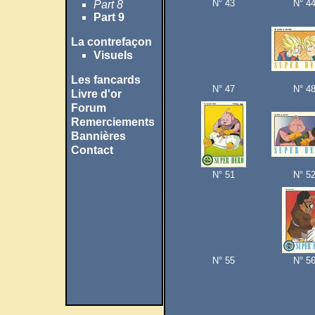
N° 43
N° 4
Part 8
Part 9
La contrefaçon
Visuels
Les fancards
N° 47
N° 4
Livre d'or
Forum
Remerciements
Bannières
Contact
N° 51
N° 5
N° 55
N° 5