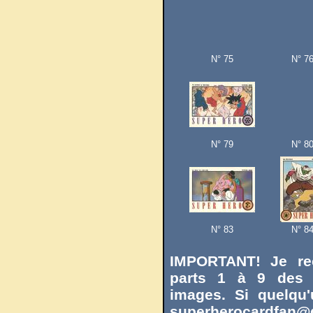
N° 75
N° 7
N° 79
N° 8
N° 83
N° 8
IMPORTANT! Je rec
parts 1 à 9 des 
images. Si quelqu'
superherocardfan@